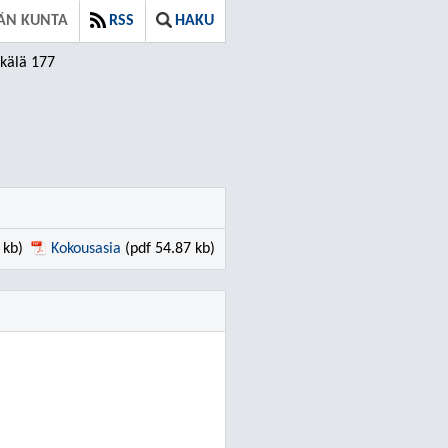
ÄN KUNTA
RSS
HAKU
kälä 177
 kb)
Kokousasia
(pdf 54.87 kb)