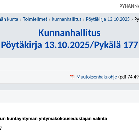
SIIRRY SUORAAN PÄÄSISÄLTÖÖN
PYHÄNN
än kunta
Toimielimet
Kunnanhallitus
Pöytäkirja 13.10.2025
Py
Kunnanhallitus
Pöytäkirja 13.10.2025/Pykälä 177
Muutoksenhakuohje
(pdf 74.49
dun kuntayhtymän yhtymäkokousedustajan valinta
7