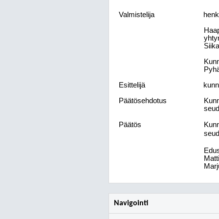
Valmistelija
henki
Haap
yhty
Siika
Kunn
Pyhä
Esittelijä
kunn
Päätösehdotus
Kunn
seud
Päätös
Kunn
seud
Edus
Matt
Marj
Navigointi