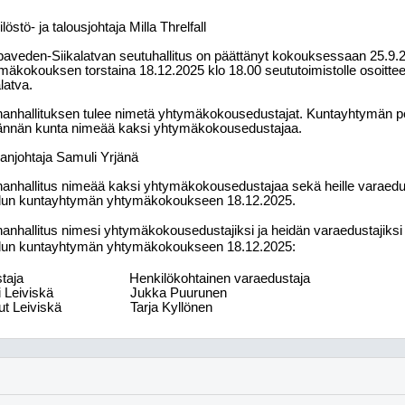
löstö- ja talousjohtaja Milla Threlfall
aveden-Siikalatvan seutuhallitus on päättänyt kokouksessaan 25.9.2
mäkokouksen torstaina 18.12.2025 klo 18.00 seututoimistolle osoittee
latva.
anhallituksen tulee nimetä yhtymäkokousedustajat. Kuntayhtymän 
nnän kunta nimeää kaksi yhtymäkokousedustajaa.
anjohtaja Samuli Yrjänä
anhallitus nimeää kaksi yhtymäkokousedustajaa sekä heille varaedu
un kuntayhtymän yhtymäkokoukseen 18.12.2025.
anhallitus nimesi yhtymäkokousedustajiksi ja heidän varaedustajiks
un kuntayhtymän yhtymäkokoukseen 18.12.2025:
taja
Henkilökohtainen varaedustaja
i Leiviskä
Jukka Puurunen
ut Leiviskä
Tarja Kyllönen