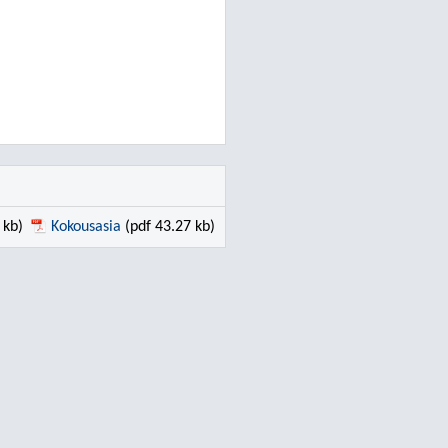
 kb)
Kokousasia
(pdf 43.27 kb)