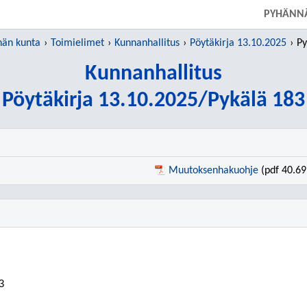
SIIRRY SUORAAN PÄÄSISÄLTÖÖN
PYHÄNN
än kunta
Toimielimet
Kunnanhallitus
Pöytäkirja 13.10.2025
Py
Kunnanhallitus
Pöytäkirja 13.10.2025/Pykälä 183
Muutoksenhakuohje
(pdf 40.69
3