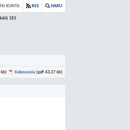
ÄN KUNTA
RSS
HAKU
kälä 183
 kb)
Kokousasia
(pdf 43.27 kb)