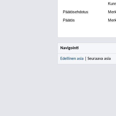
Kunn
Päätösehdotus
Merk
Päätös
Merki
Navigointi
Edellinen asia
| Seuraava asia