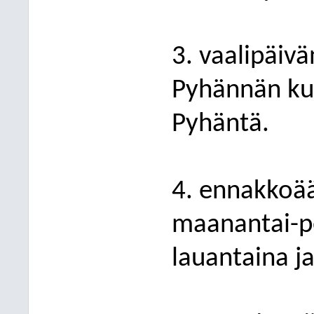
3. vaalipäiv
Pyhännän ku
Pyhäntä.
4. ennakkoää
maanantai-pe
lauantaina j