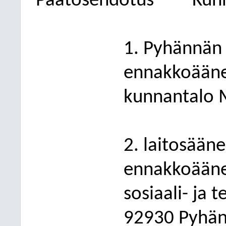
Päätösehdotus
Kunn
1. Pyhännän 
ennakkoääne
kunnantalo 
2. laitosään
ennakkoääne
sosiaali- ja 
92930 Pyhän