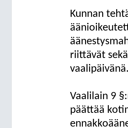
Kunnan tehtä
äänioikeutet
äänestysmahd
riittävät sekä
vaalipäivänä
Vaalilain 9 
päättää koti
ennakkoääne