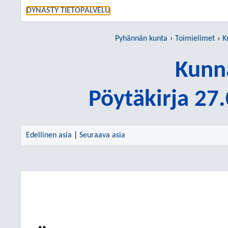
SIIRRY S
DYNASTY TIETOPALVELU
Pyhännän kunta
Toimielimet
K
Kunn
Pöytäkirja 27
Edellinen asia
|
Seuraava asia