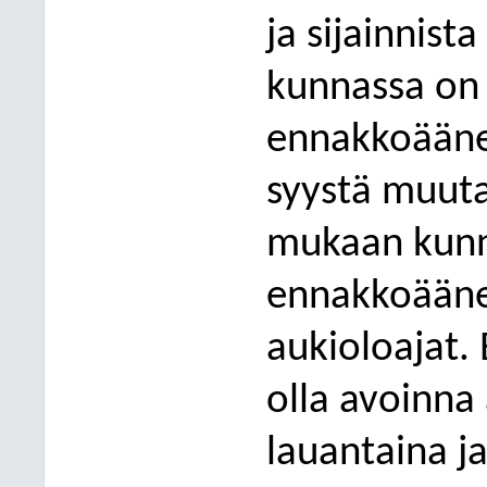
ja sijainnist
kunnassa on 
ennakkoäänes
syystä muuta
mukaan
kun
ennakkoäänes
aukioloajat.
olla avoinna 
lauantaina j