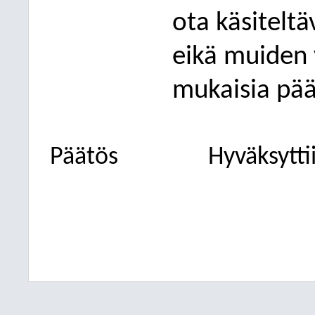
ota käsitelt
eikä muiden 
mukaisia pää
Päätös
Hyväksytti