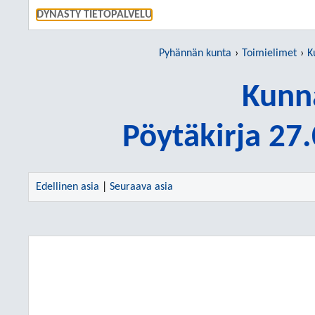
SIIRRY S
DYNASTY TIETOPALVELU
Pyhännän kunta
Toimielimet
K
Kunn
Pöytäkirja 27
Edellinen asia
|
Seuraava asia