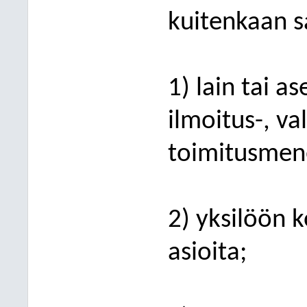
kuitenkaan s
1) lain tai a
ilmoitus-, va
toimi
tusmen
2) yksilöön 
asioita;