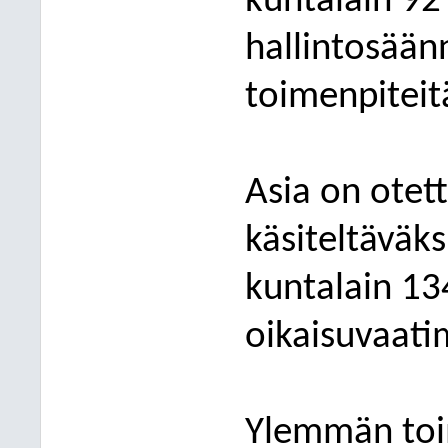
kuntalain 92
hallintosään
toimenpiteit
Asia on ote
käsiteltäväks
kuntalain 134
oikaisuvaati
Ylemmän toim