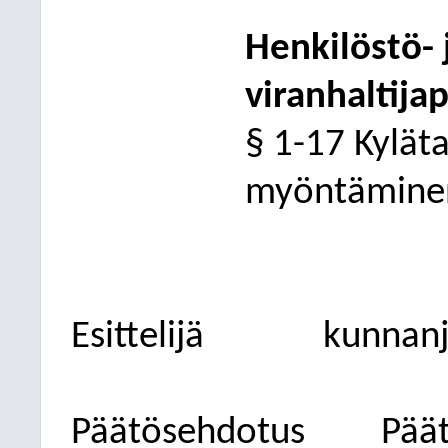
Henkilöstö- 
viranhaltija
§ 1-17 Kyläta
myöntämine
Esittelijä
kunnanj
Päätösehdotus
Päät