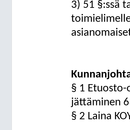
3) 51 §:ssä t
toimielimelle 
asianomaiset
Kunnanjohtaj
§ 1
Etuosto-
jättäminen 
§ 2 Laina KO