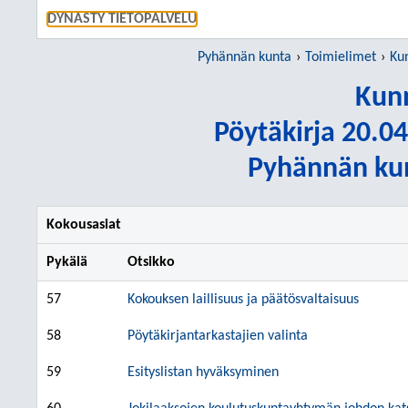
SIIRRY S
DYNASTY TIETOPALVELU
Pyhännän kunta
Toimielimet
Ku
Kunn
Pöytäkirja 20.04
Pyhännän kun
Kokousasiat
Pykälä
Otsikko
57
Kokouksen laillisuus ja päätösvaltaisuus
58
Pöytäkirjantarkastajien valinta
59
Esityslistan hyväksyminen