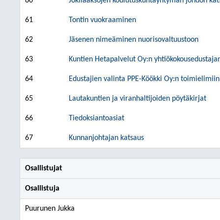
60
Jokilaaksojen koulutuskuntayhtymän johdon kat
61
Tontin vuokraaminen
62
Jäsenen nimeäminen nuorisovaltuustoon
63
Kuntien Hetapalvelut Oy:n yhtiökokousedustajan
64
Edustajien valinta PPE-Köökki Oy:n toimielimiin
65
Lautakuntien ja viranhaltijoiden pöytäkirjat
66
Tiedoksiantoasiat
67
Kunnanjohtajan katsaus
Osallistujat
Osallistuja
Puurunen Jukka