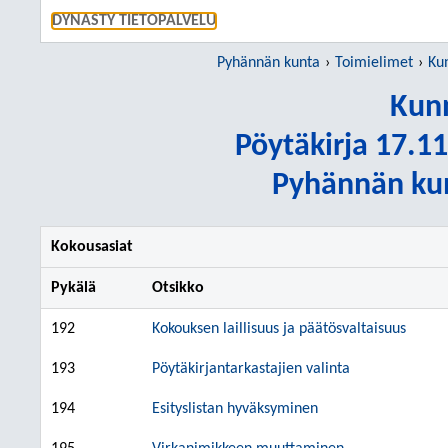
SIIRRY S
DYNASTY TIETOPALVELU
Pyhännän kunta
Toimielimet
Ku
Kunn
Pöytäkirja 17.11
Pyhännän kun
Kokousasiat
Pykälä
Otsikko
192
Kokouksen laillisuus ja päätösvaltaisuus
193
Pöytäkirjantarkastajien valinta
194
Esityslistan hyväksyminen