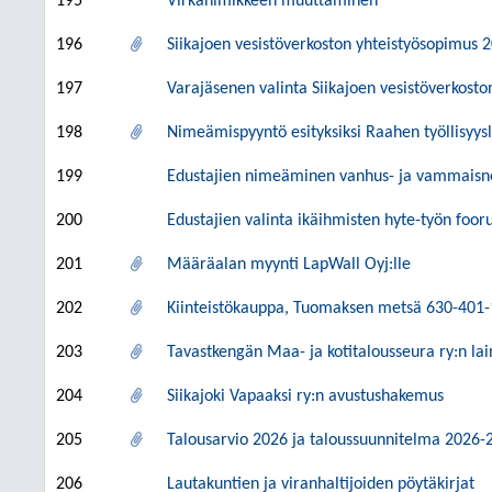
195
Virkanimikkeen muuttaminen
196
Siikajoen vesistöverkoston yhteistyösopimus 
197
Varajäsenen valinta Siikajoen vesistöverkost
198
Nimeämispyyntö esityksiksi Raahen työllisyys
199
Edustajien nimeäminen vanhus- ja vammaisn
200
Edustajien valinta ikäihmisten hyte-työn foor
201
Määräalan myynti LapWall Oyj:lle
202
Kiinteistökauppa, Tuomaksen metsä 630-401-
203
Tavastkengän Maa- ja kotitalousseura ry:n l
204
Siikajoki Vapaaksi ry:n avustushakemus
205
Talousarvio 2026 ja taloussuunnitelma 2026-
206
Lautakuntien ja viranhaltijoiden pöytäkirjat