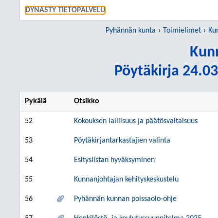
SIIRRY S
DYNASTY TIETOPALVELU
Pyhännän kunta
Toimielimet
Ku
Kunn
Pöytäkirja 24.03
Pykälä
Otsikko
52
Kokouksen laillisuus ja päätösvaltaisuus
53
Pöytäkirjantarkastajien valinta
54
Esityslistan hyväksyminen
55
Kunnanjohtajan kehityskeskustelu
56
Pyhännän kunnan poissaolo-ohje