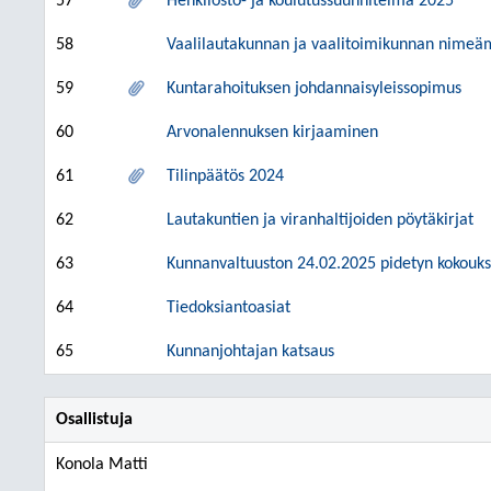
57
Henkilöstö- ja koulutussuunnitelma 2025
58
Vaalilautakunnan ja vaalitoimikunnan nimeäm
59
Kuntarahoituksen johdannaisyleissopimus
60
Arvonalennuksen kirjaaminen
61
Tilinpäätös 2024
62
Lautakuntien ja viranhaltijoiden pöytäkirjat
63
Kunnanvaltuuston 24.02.2025 pidetyn kokouk
64
Tiedoksiantoasiat
65
Kunnanjohtajan katsaus
Osallistuja
Konola Matti