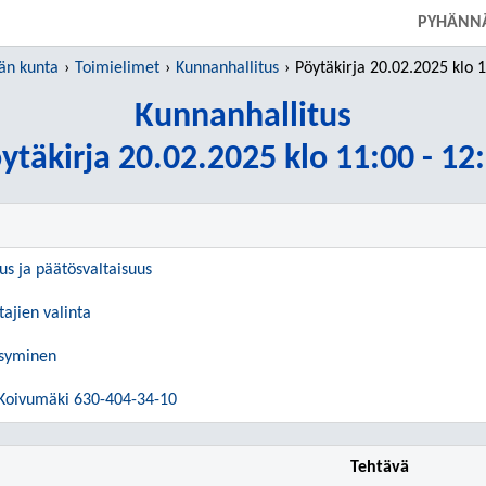
SIIRRY SUORAAN PÄÄSISÄLTÖÖN
PYHÄNN
än kunta
Toimielimet
Kunnanhallitus
Pöytäkirja 20.02.2025 klo 11:00
Kunnanhallitus
ytäkirja 20.02.2025 klo 11:00 - 12
uus ja päätösvaltaisuus
tajien valinta
ksyminen
 Koivumäki 630-404-34-10
Tehtävä