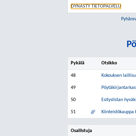
DYNASTY TIETOPALVELU
Pyhänn
Pö
Pykälä
Otsikko
48
Kokouksen laillis
49
Pöytäkirjantarkas
50
Esityslistan hyvä
51
Kiinteistökauppa
Osallistuja