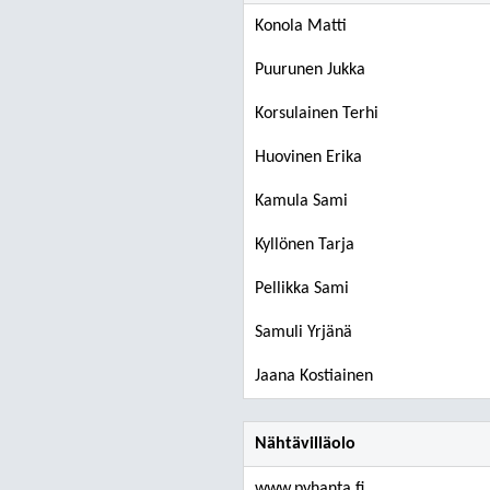
Konola Matti
Puurunen Jukka
Korsulainen Terhi
Huovinen Erika
Kamula Sami
Kyllönen Tarja
Pellikka Sami
Samuli Yrjänä
Jaana Kostiainen
Nähtävilläolo
www.pyhanta.fi