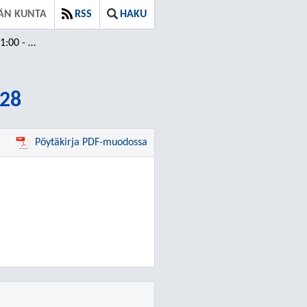
ÄN KUNTA
RSS
HAKU
 - 12:28
:28
Pöytäkirja PDF-muodossa