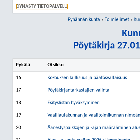
SIIRRY S
DYNASTY TIETOPALVELU
Pyhännän kunta
Toimielimet
Ku
Kunn
Pöytäkirja 27.01
Pykälä
Otsikko
16
Kokouksen laillisuus ja päätösvaltaisuus
17
Pöytäkirjantarkastajien valinta
18
Esityslistan hyväksyminen
19
Vaalilautakunnan ja vaalitoimikunnan nimeäm
20
Äänestyspaikkojen ja -ajan määrääminen alue