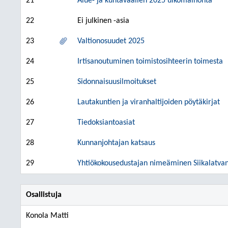
21
Alue- ja kuntavaalien 2025 ulkomainonta
22
Ei julkinen -asia
23
Valtionosuudet 2025
24
Irtisanoutuminen toimistosihteerin toimesta
25
Sidonnaisuusilmoitukset
26
Lautakuntien ja viranhaltijoiden pöytäkirjat
27
Tiedoksiantoasiat
28
Kunnanjohtajan katsaus
29
Yhtiökokousedustajan nimeäminen Siikalatvan
Osallistuja
Konola Matti