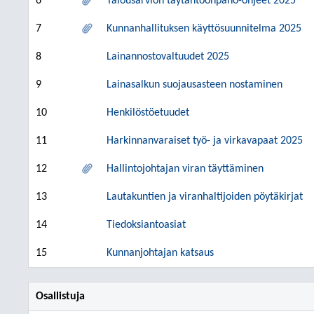
6
Talousarvion täytäntöönpano-ohjeet 2025
7
Kunnanhallituksen käyttösuunnitelma 2025
8
Lainannostovaltuudet 2025
9
Lainasalkun suojausasteen nostaminen
10
Henkilöstöetuudet
11
Harkinnanvaraiset työ- ja virkavapaat 2025
12
Hallintojohtajan viran täyttäminen
13
Lautakuntien ja viranhaltijoiden pöytäkirjat
14
Tiedoksiantoasiat
15
Kunnanjohtajan katsaus
Osallistuja