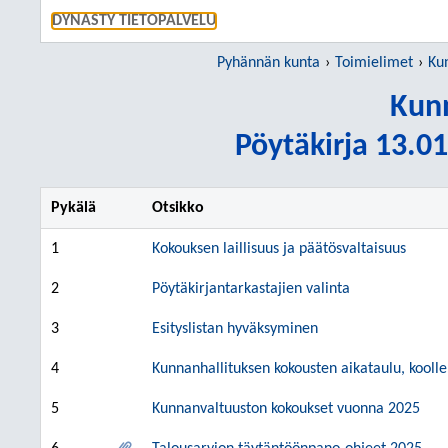
SIIRRY S
DYNASTY TIETOPALVELU
Pyhännän kunta
Toimielimet
Ku
Kunn
Pöytäkirja 13.01
Pykälä
Otsikko
1
Kokouksen laillisuus ja päätösvaltaisuus
2
Pöytäkirjantarkastajien valinta
3
Esityslistan hyväksyminen
4
Kunnanhallituksen kokousten aikataulu, kool
5
Kunnanvaltuuston kokoukset vuonna 2025