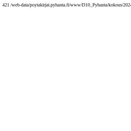
421 /web-data/poytakirjat.pyhanta.fi/www/D10_Pyhanta/kokous/2